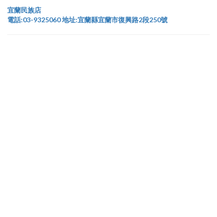
宜蘭民族店
電話:03-9325060 地址:宜蘭縣宜蘭市復興路2段250號