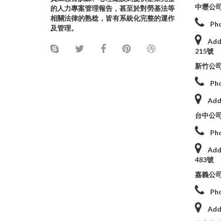
中壢公
的人力專案管理報告，甚至於對勞基法等
相關法律的熟稔，皆有系統化完整的運作
Ph
及管理。
Add
215號
新竹公
Ph
Add
台中公
Ph
Add
483號
嘉義公
Ph
Add