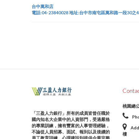
台中萬和店
電話:04-23840028 地址:台中市南屯區萬和路一段30之
Conta
桃園總
「三盈人力銀行」所有的成員皆曾任職於
Ph
國內知名大企業中的人資部門，受過嚴格
的專業訓練，擁有豐富的人事管理經驗，
Add
不論從人員招募、面試、報到以及後續的
樓
員工教育訓練、心理建設到提供企業完整